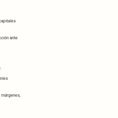
capitales
cción ante
.
aníes
er márgenes,