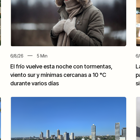
6/8/26
5
Min
6/
El frío vuelve esta noche con tormentas,
L
viento sur y mínimas cercanas a 10 °C
p
durante varios días
s