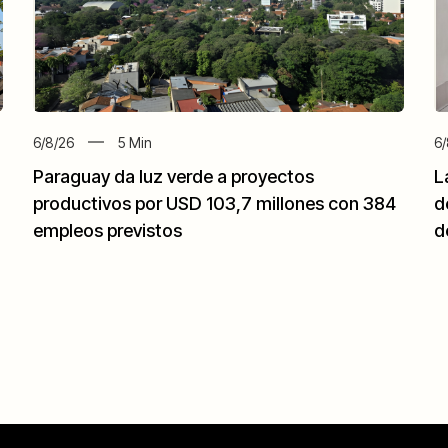
6/8/26
5
Min
6/
Paraguay da luz verde a proyectos
L
productivos por USD 103,7 millones con 384
d
empleos previstos
d