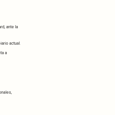
rd, ante la
ario actual.
cta a
onales,