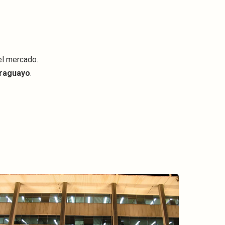
el mercado.
araguayo
.