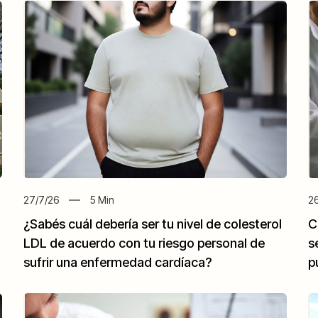
27/7/26
5
Min
26
¿Sabés cuál debería ser tu nivel de colesterol
C
LDL de acuerdo con tu riesgo personal de
s
sufrir una enfermedad cardíaca?
p