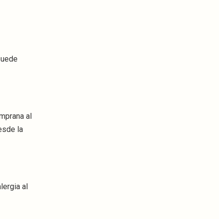
 puede
emprana al
esde la
ergia al