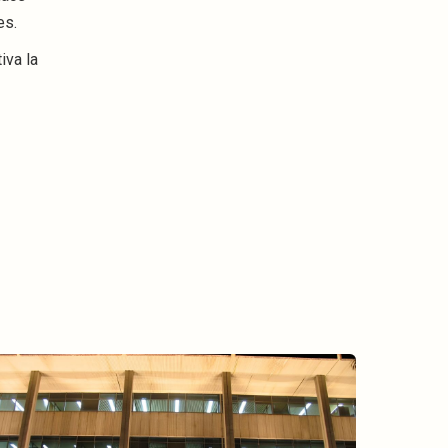
es.
iva la