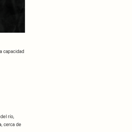
na capacidad
el río,
o
, cerca de