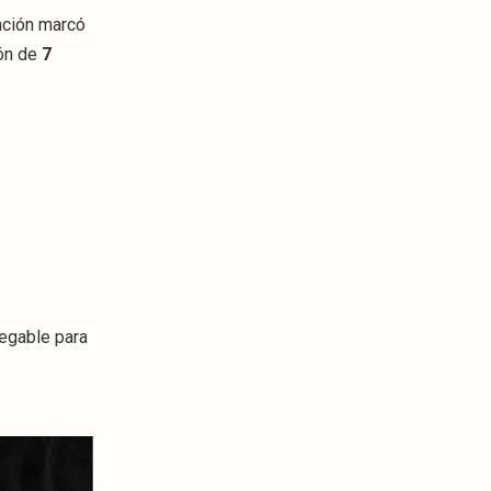
nción marcó
ión de
7
egable para