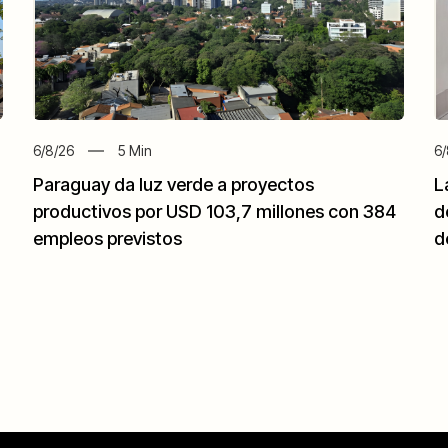
6/8/26
5
Min
6/
Paraguay da luz verde a proyectos
L
productivos por USD 103,7 millones con 384
d
empleos previstos
d