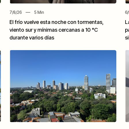
7/8/26
5
Min
6/
El frío vuelve esta noche con tormentas,
L
viento sur y mínimas cercanas a 10 °C
p
durante varios días
s