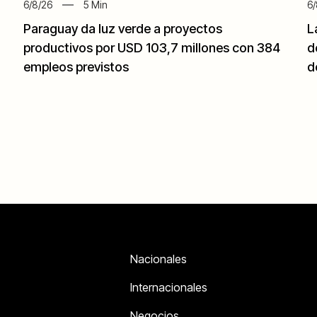
6/8/26
5
Min
6/
Paraguay da luz verde a proyectos
L
productivos por USD 103,7 millones con 384
d
empleos previstos
d
Nacionales
Internacionales
Negocios