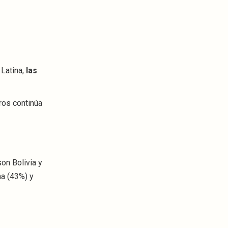
 Latina,
las
ros continúa
on Bolivia y
na (43%) y