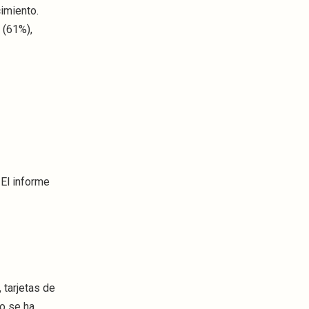
imiento.
 (61%),
. El informe
, tarjetas de
so se ha