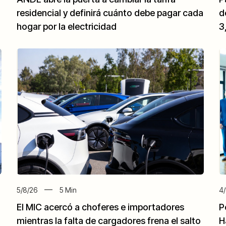
residencial y definirá cuánto debe pagar cada
d
hogar por la electricidad
3
5/8/26
5
Min
4/
El MIC acercó a choferes e importadores
P
mientras la falta de cargadores frena el salto
H