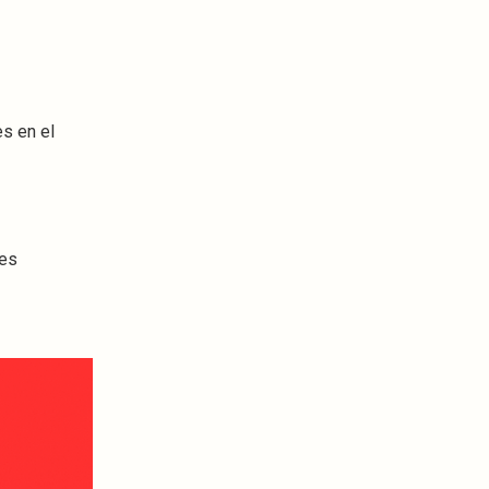
s en el
des