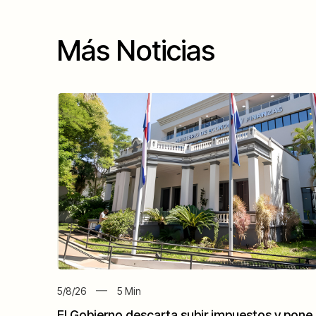
Más Noticias
5/8/26
5
Min
El Gobierno descarta subir impuestos y pone