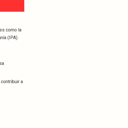
nes como la
nía (IPA).
esa
contribuir a