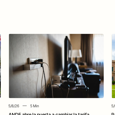
5/8/26
5
Min
5/
ANDE abre la puerta a cambiar la tarifa
P