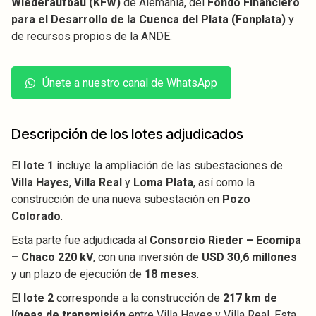
Wiederaufbau (KFW)
de Alemania, del
Fondo Financiero
para el Desarrollo de la Cuenca del Plata (Fonplata)
y
de recursos propios de la ANDE.
Únete a nuestro canal de WhatsApp
Descripción de los lotes adjudicados
El
lote 1
incluye la ampliación de las subestaciones de
Villa Hayes
,
Villa Real
y
Loma Plata
, así como la
construcción de una nueva subestación en
Pozo
Colorado
.
Esta parte fue adjudicada al
Consorcio Rieder – Ecomipa
– Chaco 220 kV
, con una inversión de
USD 30,6 millones
y un plazo de ejecución de
18 meses
.
El
lote 2
corresponde a la construcción de
217 km de
líneas de transmisión
entre Villa Hayes y Villa Real. Esta