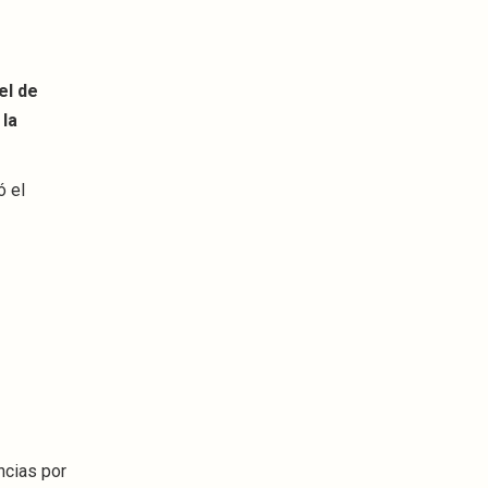
el de
 la
ó el
ncias por