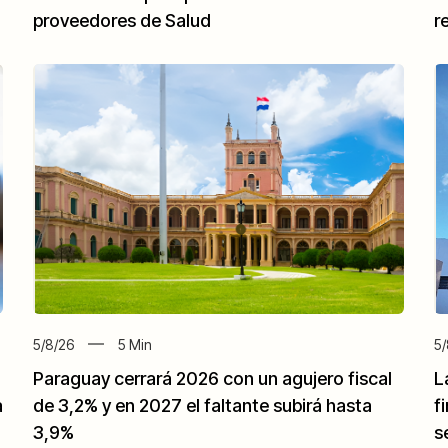
proveedores de Salud
r
5/8/26
5
Min
5/
Paraguay cerrará 2026 con un agujero fiscal
L
a
de 3,2% y en 2027 el faltante subirá hasta
f
3,9%
s