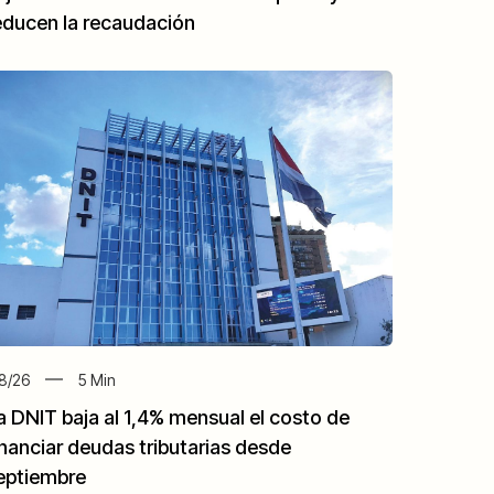
educen la recaudación
8/26
5
Min
a DNIT baja al 1,4% mensual el costo de
inanciar deudas tributarias desde
eptiembre