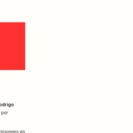
odrigo
 por
omisiones en