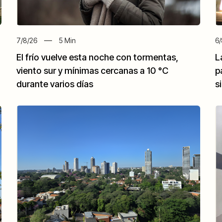
7/8/26
5
Min
6/
El frío vuelve esta noche con tormentas,
L
viento sur y mínimas cercanas a 10 °C
p
durante varios días
s