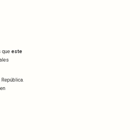
s que
este
ales
a República.
nen