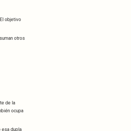
El objetivo
 suman otros
te de la
ambién ocupa
e esa dupla