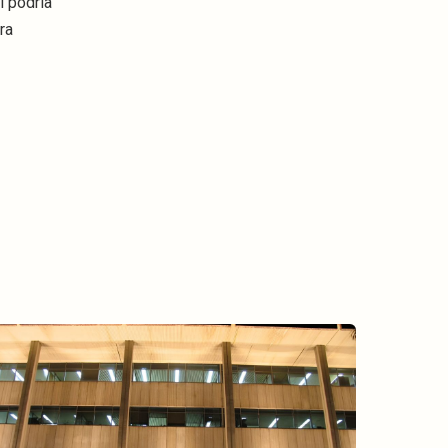
l podría
ra