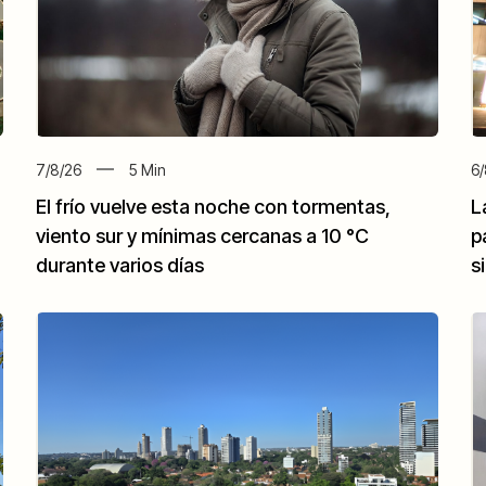
7/8/26
5
Min
6/
El frío vuelve esta noche con tormentas,
L
viento sur y mínimas cercanas a 10 °C
p
durante varios días
s