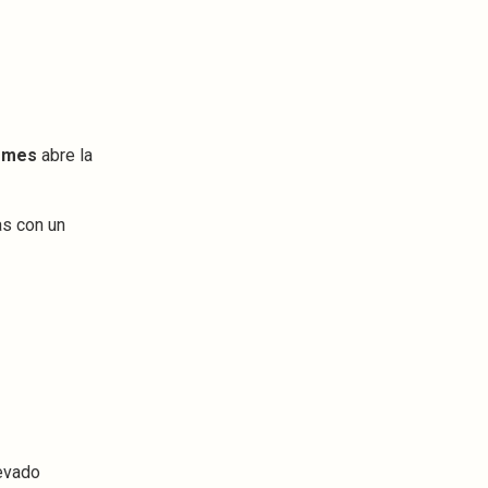
o mes
abre la
as con un
levado