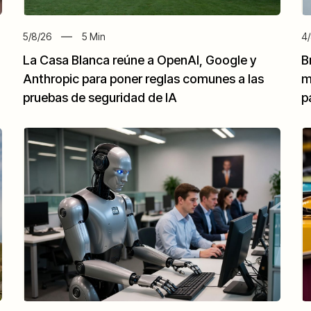
5/8/26
5
Min
4/
La Casa Blanca reúne a OpenAI, Google y
B
Anthropic para poner reglas comunes a las
m
pruebas de seguridad de IA
p