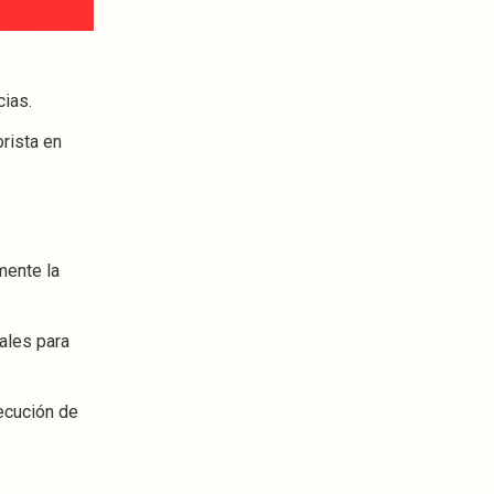
ias.
orista en
mente la
ales para
jecución de