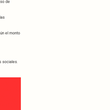
eso de
las
aún el monto
s sociales.