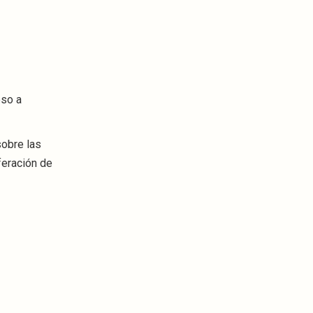
eso a
sobre las
feración de