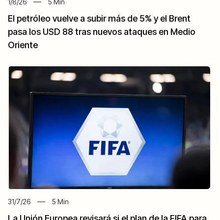
1/8/26
5
Min
El petróleo vuelve a subir más de 5% y el Brent
pasa los USD 88 tras nuevos ataques en Medio
Oriente
31/7/26
5
Min
La Unión Europea revisará si el plan de la FIFA para