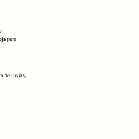
e
oja
para
 de lluvias,