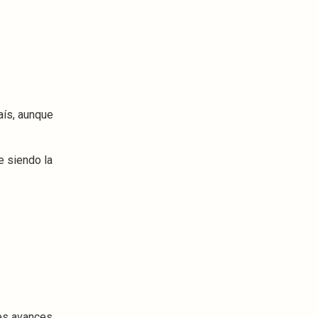
aís, aunque
e siendo la
es avances