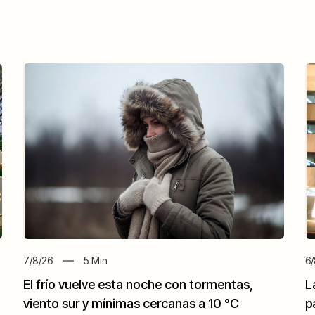
7/8/26
5
Min
6/
El frío vuelve esta noche con tormentas,
L
viento sur y mínimas cercanas a 10 °C
p