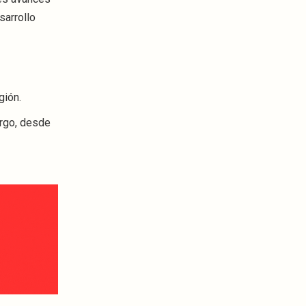
esarrollo
gión.
argo, desde