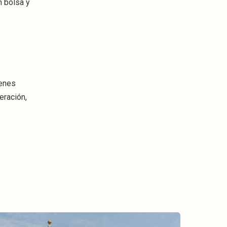
n bolsa y
ienes
eración,