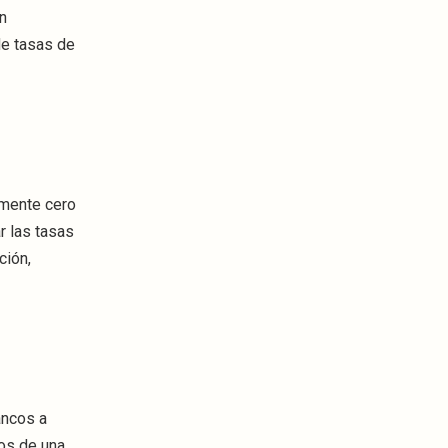
n
de tasas de
amente cero
r las tasas
ción,
ancos a
gos de una