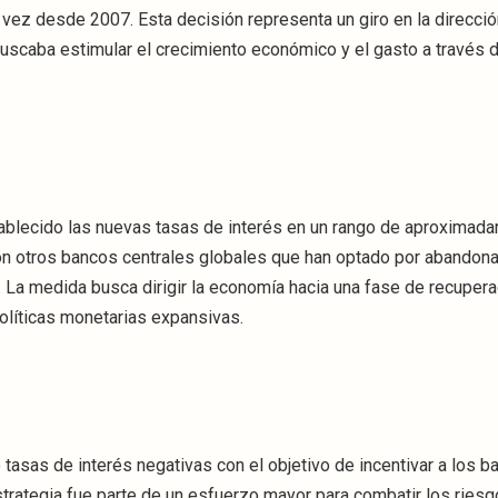
 vez desde 2007. Esta decisión representa un giro en la direcció
buscaba estimular el crecimiento económico y el gasto a través 
stablecido las nuevas tasas de interés en un rango de aproximad
con otros bancos centrales globales que han optado por abandona
La medida busca dirigir la economía hacia una fase de recupera
olíticas monetarias expansivas.
sas de interés negativas con el objetivo de incentivar a los b
trategia fue parte de un esfuerzo mayor para combatir los ries