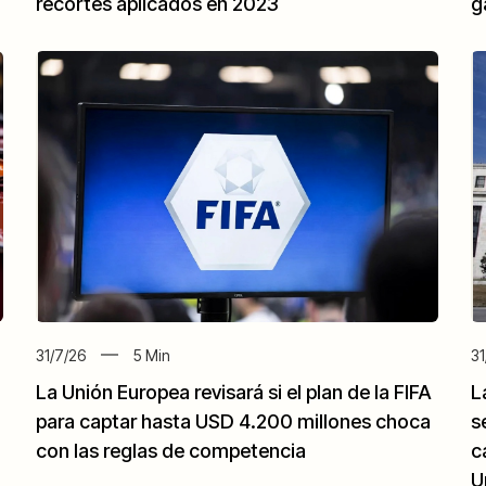
recortes aplicados en 2023
g
31/7/26
5
Min
31
La Unión Europea revisará si el plan de la FIFA
L
para captar hasta USD 4.200 millones choca
s
con las reglas de competencia
c
U