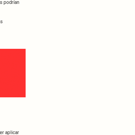
s podrían
os
r aplicar