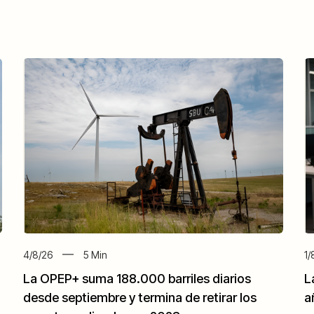
4/8/26
5
Min
1/
La OPEP+ suma 188.000 barriles diarios
L
desde septiembre y termina de retirar los
a